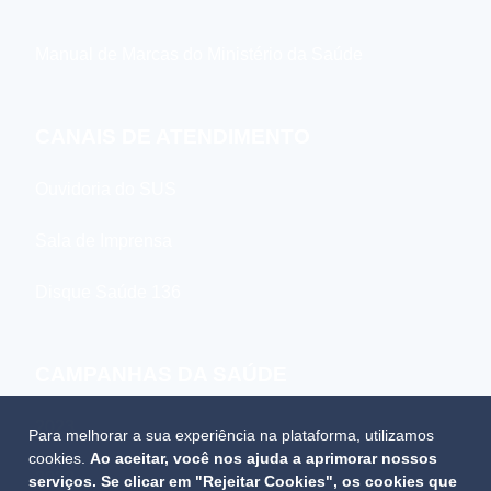
Manual de Marcas do Ministério da Saúde
CANAIS DE ATENDIMENTO
Ouvidoria do SUS
Sala de Imprensa
Disque Saúde 136
CAMPANHAS DA SAÚDE
2023
Para melhorar a sua experiência na plataforma, utilizamos
cookies.
Ao aceitar, você nos ajuda a aprimorar nossos
2022
serviços. Se clicar em "Rejeitar Cookies", os cookies que