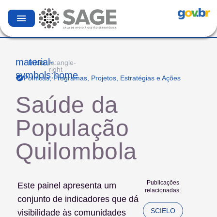
menu
material-
Início
fa:angle-
right
symbols:home
Políticas, Programas, Projetos, Estratégias e Ações
Saúde da
População
Quilombola
Publicações
Este painel apresenta um
relacionadas:
conjunto de indicadores que dá
SCIELO
visibilidade às comunidades