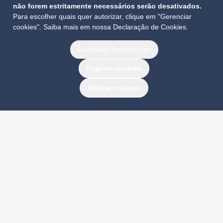
não forem estritamente necessários serão desativados.
Para escolher quais quer autorizar, clique em "Gerenciar
2021
cookies". Saiba mais em nossa
Declaração de Cookies
.
Gerenciar Preferências
Rejeitar cookies
Aceitar cookies