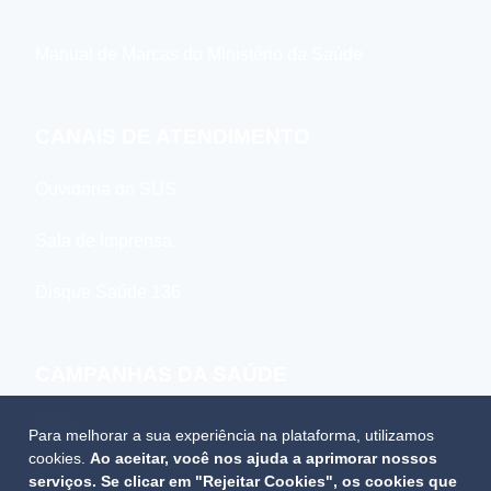
Manual de Marcas do Ministério da Saúde
CANAIS DE ATENDIMENTO
Ouvidoria do SUS
Sala de Imprensa
Disque Saúde 136
CAMPANHAS DA SAÚDE
2023
Para melhorar a sua experiência na plataforma, utilizamos
cookies.
Ao aceitar, você nos ajuda a aprimorar nossos
2022
serviços. Se clicar em "Rejeitar Cookies", os cookies que