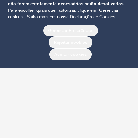
não forem estritamente necessários serão desativados.
Para escolher quais quer autorizar, clique em "Gerenciar
2021
cookies". Saiba mais em nossa
Declaração de Cookies
.
Gerenciar Preferências
Rejeitar cookies
Aceitar cookies