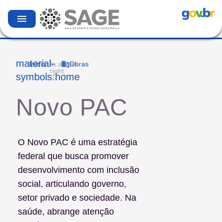
menu
material-
Início
Obras
fa:angle-
right
symbols:home
Novo PAC
O Novo PAC é uma estratégia
federal que busca promover
desenvolvimento com inclusão
social, articulando governo,
setor privado e sociedade. Na
saúde, abrange atenção