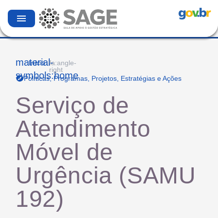
menu
material-
Início
fa:angle-
right
symbols:home
Políticas, Programas, Projetos, Estratégias e Ações
Serviço de
Atendimento
Móvel de
Urgência (SAMU
192)