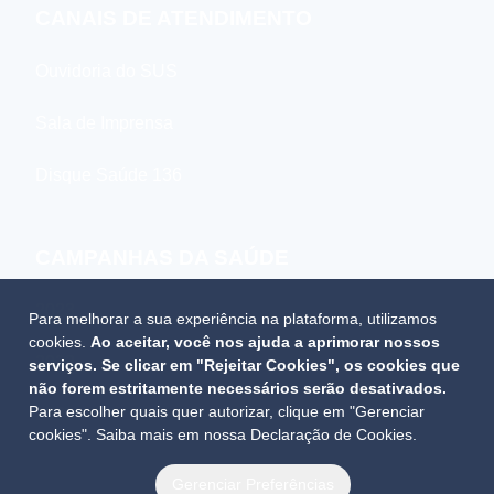
CANAIS DE ATENDIMENTO
Ouvidoria do SUS
Sala de Imprensa
Disque Saúde 136
CAMPANHAS DA SAÚDE
2023
Para melhorar a sua experiência na plataforma, utilizamos
cookies.
Ao aceitar, você nos ajuda a aprimorar nossos
2022
serviços. Se clicar em "Rejeitar Cookies", os cookies que
não forem estritamente necessários serão desativados.
Para escolher quais quer autorizar, clique em "Gerenciar
2021
cookies". Saiba mais em nossa
Declaração de Cookies
.
Gerenciar Preferências