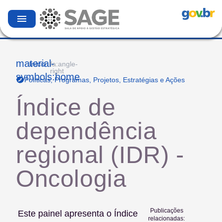
menu
material-
Início
fa:angle-
right
symbols:home
Políticas, Programas, Projetos, Estratégias e Ações
Índice de
dependência
regional (IDR) -
Oncologia
Publicações
Este painel apresenta o Índice
relacionadas: