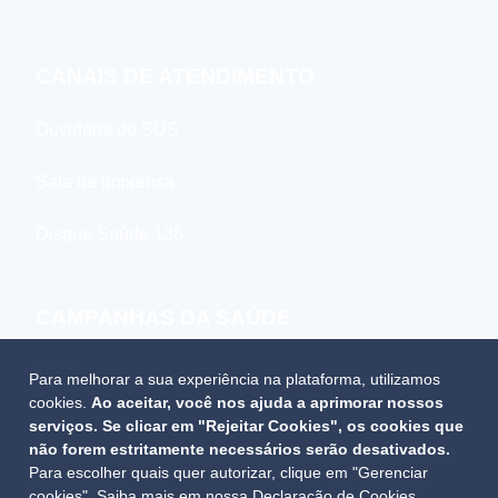
CANAIS DE ATENDIMENTO
Ouvidoria do SUS
Sala de Imprensa
Disque Saúde 136
CAMPANHAS DA SAÚDE
2023
Para melhorar a sua experiência na plataforma, utilizamos
cookies.
Ao aceitar, você nos ajuda a aprimorar nossos
2022
serviços. Se clicar em "Rejeitar Cookies", os cookies que
não forem estritamente necessários serão desativados.
Para escolher quais quer autorizar, clique em "Gerenciar
2021
cookies". Saiba mais em nossa
Declaração de Cookies
.